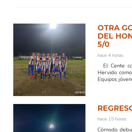
OTRA GO
DEL HO
5/0
hace 4 horas
El Cente con
Hervido comod
Equipos jóven
REGRES
hace 15 horas
Cómodo debut 