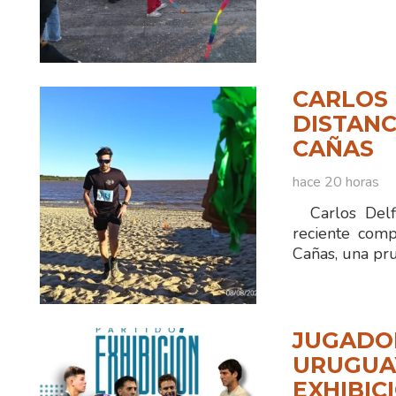
CARLOS 
DISTANC
CAÑAS
hace 20 horas
Carlos Delfi
reciente comp
Cañas, una pr
JUGADOR
URUGUAY
EXHIBIC