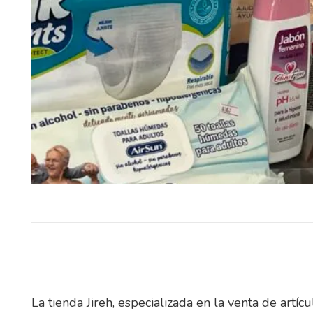
El Cente con contundente 1er
(4/0) le ganó a Real Hervido co
a 0 y despertó…
La tienda Jireh, especializada en la venta de art