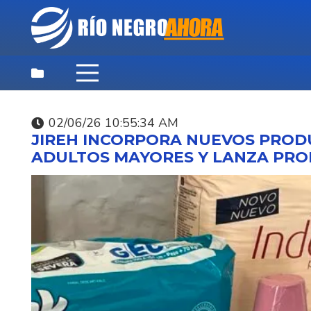
02/06/26 10:55:34 AM
DEPORTES
,
DESTACADAS
,
NOTICIAS
JIREH INCORPORA NUEVOS PROD
PRINCIPALES
ADULTOS MAYORES Y LANZA PRO
09/08/26 9:57:16 AM
OTRA GOLEADA EN L
PRIMERA FECHA DEL
HONOR DE FÚTBOL
CENTENARIO 5/0