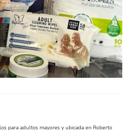
 tiempo
El Cente con contundente 1er tiempo
modo, 5
(4/0) le ganó a Real Hervido comodo, 5
a 0 y despertó…
ículos para adultos mayores y ubicada en Roberto