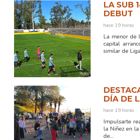
LA SUB 
DEBUT
hace 19 horas
La menor de l
capital arran
similar de Li
DESTACA
DÍA DE 
hace 19 horas
Impulsarte rea
la Niñez en la
de…