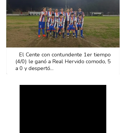
El Cente con contundente 1er tiempo
E
(4/0) le ganó a Real Hervido comodo, 5
(
a 0 y despertó…
a