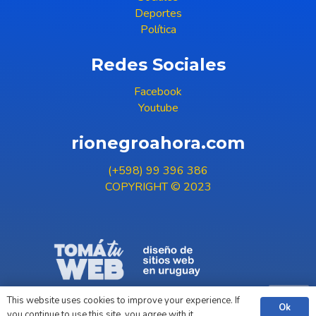
Deportes
Política
Redes Sociales
Facebook
Youtube
rionegroahora.com
(+598) 99 396 386
COPYRIGHT © 2023
This website uses cookies to improve your experience. If
Ok
you continue to use this site, you agree with it.