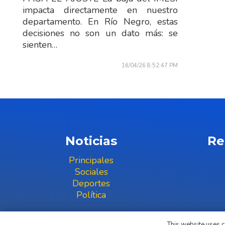
impacta directamente en nuestro
departamento. En Río Negro, estas
decisiones no son un dato más: se
sienten…
16/04/26 8:52:47 PM
Noticias
Re
Principales
Sociales
Deportes
Política
This website uses co