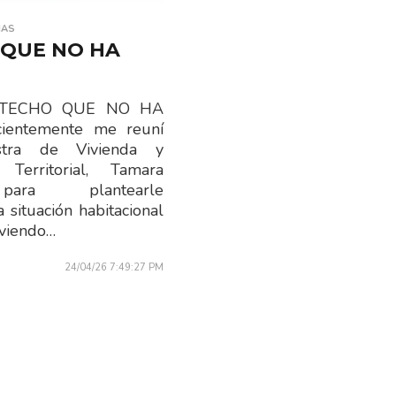
IAS
 QUE NO HA
L TECHO QUE NO HA
ientemente me reuní
stra de Vivienda y
 Territorial, Tamara
para plantearle
 situación habitacional
iviendo…
24/04/26 7:49:27 PM