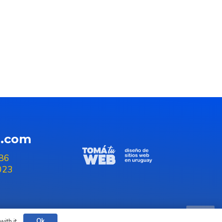
a.com
86
023
Ok
ith it.