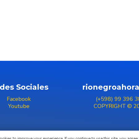
des Sociales
rionegroahor
Facebook
(+598) 99 396 3
Youtube
COPYRIGHT © 2
okies to improve your experience. If you continue to use this site, you agree w