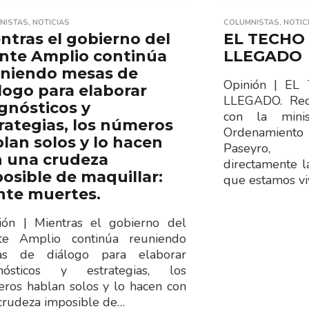
NISTAS
,
NOTICIAS
COLUMNISTAS
,
NOTIC
ntras el gobierno del
EL TECHO
nte Amplio continúa
LLEGADO
uniendo mesas de
Opinión | E
logo para elaborar
LLEGADO. Rec
gnósticos y
con la mini
rategias, los números
Ordenamiento
lan solos y lo hacen
Paseyro, 
 una crudeza
directamente la
osible de maquillar:
que estamos v
nte muertes.
ión | Mientras el gobierno del
te Amplio continúa reuniendo
as de diálogo para elaborar
gnósticos y estrategias, los
ros hablan solos y lo hacen con
crudeza imposible de…