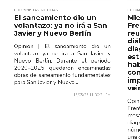
COLUMNISTAS
,
NOTICIAS
COLUM
El saneamiento dio un
Mie
volantazo: ya no irá a San
Fre
Javier y Nuevo Berlín
re
diá
Opinión | El saneamiento dio un
dia
volantazo: ya no irá a San Javier y
est
Nuevo Berlín. Durante el período
hab
2020–2025 quedaron encaminadas
con
obras de saneamiento fundamentales
imp
para San Javier y Nuevo…
vei
15/05/26 11:30:21 PM
Opin
Fren
mes
dia
núme
una 