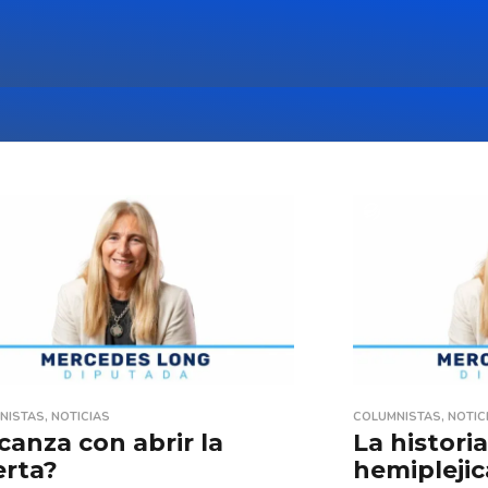
NISTAS
,
NOTICIAS
COLUMNISTAS
,
NOTIC
canza con abrir la
La historia
erta?
hemiplejic