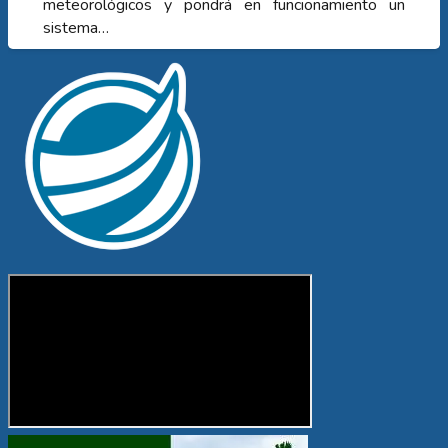
meteorológicos y pondrá en funcionamiento un
sistema…