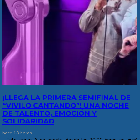
¡LLEGA LA PRIMERA SEMIFINAL DE
“VIVILO CANTANDO”! UNA NOCHE
DE TALENTO, EMOCIÓN Y
SOLIDARIDAD
hace 18 horas
Este jueves 6 de agosto, desde las 20:00 horas, se vivirá