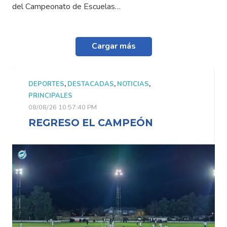
del Campeonato de Escuelas…
Cargar más
,
NOTICIAS
,
DEPORTES
,
DESTACADAS
,
NOTICI
PRINCIPALES
08/08/26 10:57:40 PM
AMPEÓN
REGRESO EL CAMPE