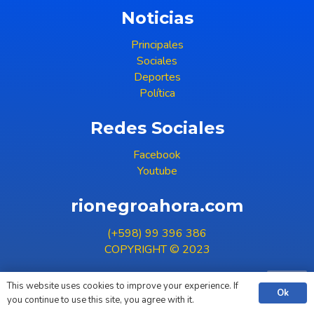
Noticias
Principales
Sociales
Deportes
Política
Redes Sociales
Facebook
Youtube
rionegroahora.com
(+598) 99 396 386
COPYRIGHT © 2023
This website uses cookies to improve your experience. If
Ok
you continue to use this site, you agree with it.