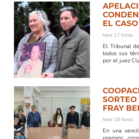
APELACI
CONDENA
EL CASO
hace 17 horas
El Tribunal d
todos sus tér
por el juez C
COOPAC
SORTEO 
FRAY B
hace 18 horas
En una sencil
premios corr