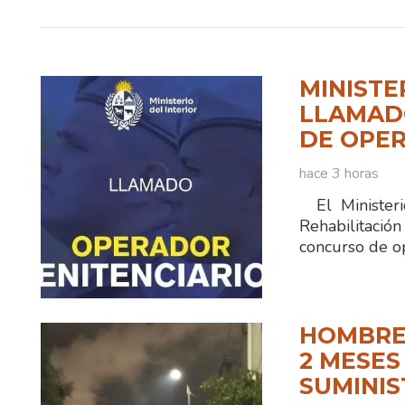
MINISTE
LLAMADO
DE OPER
hace 3 horas
El Ministerio
Rehabilitaci
concurso de o
HOMBRE
2 MESES
SUMINIS