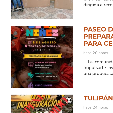
dirigida a reco
PASEO D
PREPAR
PARA CE
hace 20 horas
La comunidad
Impulsarte inv
una propuesta 
TULIPÁ
hace 24 horas