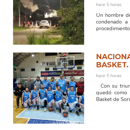
hace 5 horas
Un hombre de
condenado a 
procedimiento
NACIONA
BASKET.
hace 5 horas
Con su triun
quedó como ún
Basket de Sor