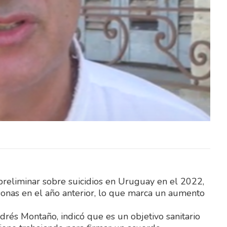
avés del
El Ministerio del Interior, a través del
itación
Instituto Nacional de Rehabilitación
lico y
(INR), abrió un llamado público y
abierto…
reliminar sobre suicidios en Uruguay en el 2022,
sonas en el año anterior, lo que marca un aumento
drés Montaño, indicó que es un objetivo sanitario