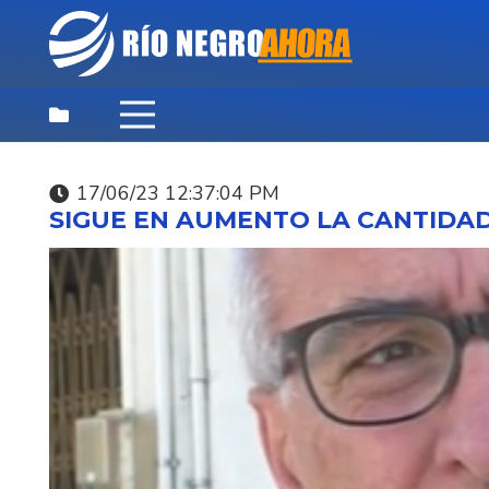
17/06/23 12:37:04 PM
DESTACADAS
,
NOTICIAS
,
PRINCIPAL
SIGUE EN AUMENTO LA CANTIDAD 
SOCIALES
07/08/26 10:59:53 AM
MINISTERIO DEL INTE
ABRE LLAMADO PARA
CUBRIR 223 CARGOS 
OPERADOR
PENITENCIARIO