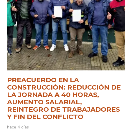
PREACUERDO EN LA
CONSTRUCCIÓN: REDUCCIÓN DE
LA JORNADA A 40 HORAS,
AUMENTO SALARIAL,
REINTEGRO DE TRABAJADORES
Y FIN DEL CONFLICTO
hace 4 días