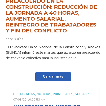
PREACUERDO EN LA
CONSTRUCCIÓN: REDUCCIÓN DE
LA JORNADA A 40 HORAS,
AUMENTO SALARIAL,
REINTEGRO DE TRABAJADORES
Y FIN DEL CONFLICTO
hace 3 días
El Sindicato Único Nacional de la Construcción y Anexos
(SUNCA) informó este martes que alcanzó un preacuerdo
de convenio colectivo para la industria de la…
Cargar más
ALES
DESTACADAS
,
NOTICIAS
,
PRINCIPALES
,
SOCIALES
07/08/26 10:59:53 AM