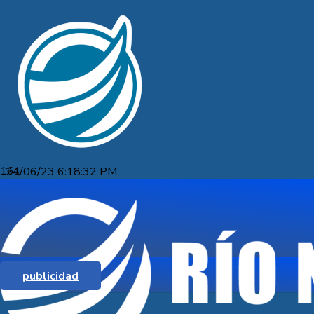
24/06/23 6:18:32 PM
CON IDÉNTICO 2/0 DE VISITANTE
AHORA EN EL TORRES 18 DE JULIO
SIGUE DE LARGO
publicidad