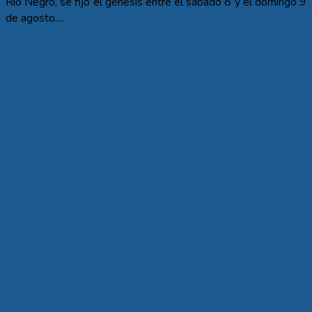
Río Negro, se fijo el génesis entre el sábado 8 y el domingo 9
de agosto.…