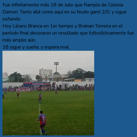
Fue infinitamente más 18 de Julio que Rampla de Colonia
Damon. Tanto allá como aquí en su feudo ganó 2/0, y sigue
soñando.
Hoy Lázaro Branca en 1er tiempo y Brahian Torreira en el
período final decoraron un resultado que futbolísticamente fue
más amplio aún.
18 sigue y sueña, y espera rival.