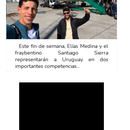
Este fin de semana, Elías Medina y el
E
fraybentino Santiago Sierra
f
representarán a Uruguay en dos
r
importantes competencias…
i