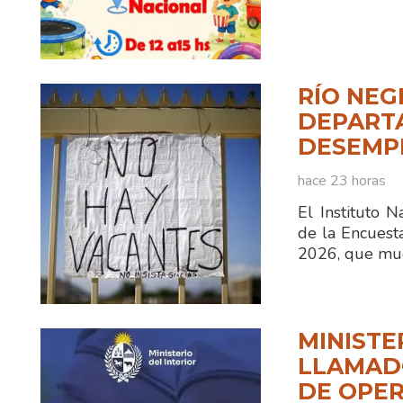
RÍO NEG
DEPART
DESEMPL
hace 23 horas
El Instituto N
de la Encuest
2026, que mue
MINISTE
LLAMADO
DE OPER