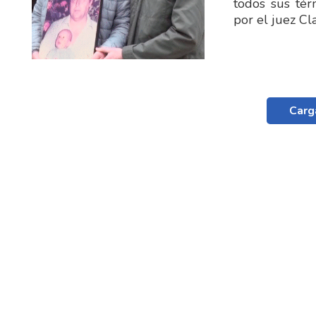
todos sus tér
por el juez C
Carg