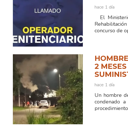
hace 1 día
El Ministerio
Rehabilitaci
concurso de o
HOMBRE
2 MESES
SUMINIS
hace 1 día
Un hombre de
condenado a 
procedimiento