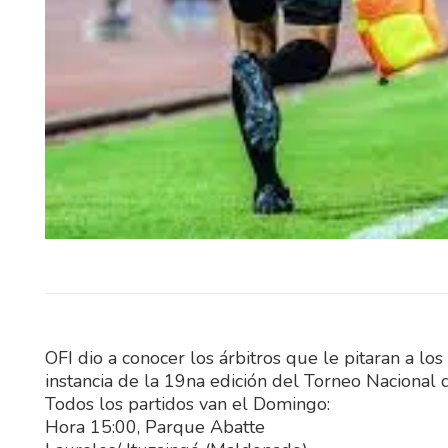
Este fin de semana, Elías Medi
fraybentino Santiago S
representarán a Uruguay 
importantes competencias…
OFI dio a conocer los árbitros que le pitaran a lo
instancia de la 19na edición del Torneo Nacional
Todos los partidos van el Domingo:
Hora 15:00, Parque Abatte