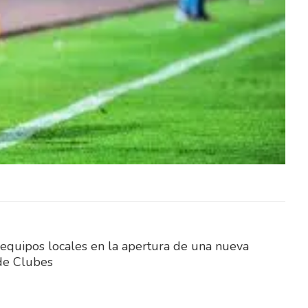
na y el
Este fin de semana, Elías Medina y el
ierra
fraybentino Santiago Sierra
en dos
representarán a Uruguay en dos
importantes competencias…
s equipos locales en la apertura de una nueva
 de Clubes