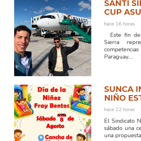
SANTI S
CUP ASU
hace 16 horas
Este fin de 
Sierra rep
competencias
Paraguay.…
SUNCA I
NIÑO ES
hace 22 horas
El Sindicato 
sábado una ce
una propuesta