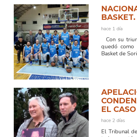
NACIONA
BASKET.
hace 1 día
Con su triun
quedó como ún
Basket de Sor
APELACI
CONDENA
EL CASO
hace 2 días
El Tribunal d