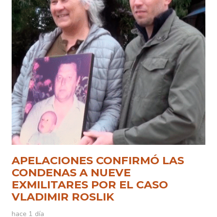
APELACIONES CONFIRMÓ LAS
CONDENAS A NUEVE
EXMILITARES POR EL CASO
VLADIMIR ROSLIK
hace 1 día