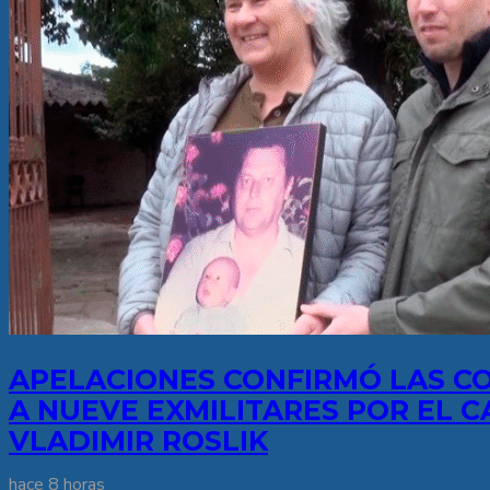
APELACIONES CONFIRMÓ LAS C
A NUEVE EXMILITARES POR EL C
VLADIMIR ROSLIK
hace 8 horas