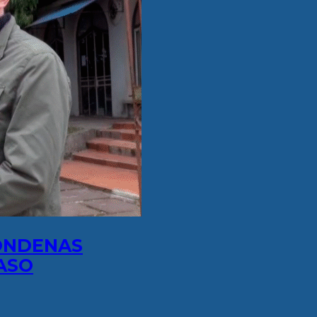
ONDENAS
ASO