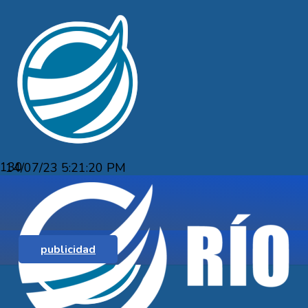
14/07/23 5:21:20 PM
SU ESPOSA LE GASTÓ EL DINERO, Y 
publicidad