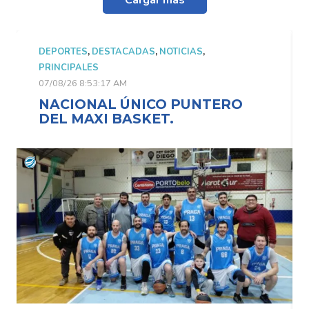
Cargar más
IAS
,
DEPORTES
,
DESTACADAS
,
NOTICIAS
,
PRINCIPALES
07/08/26 8:53:17 AM
UNTERO
NACIONAL ÚNICO PUNT
DEL MAXI BASKET.