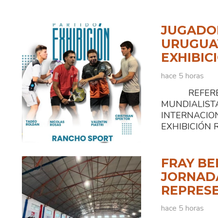
JUGADOR
URUGUAY
EXHIBIC
hace 5 horas
REFEREN
MUNDIALI
INTERNACIO
EXHIBICIÓN Ra
FRAY BE
JORNADA
REPRESE
hace 5 horas