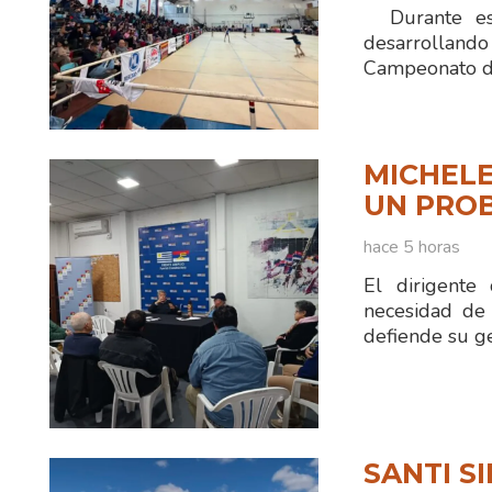
Durante est
desarrolland
Campeonato d
MICHELE
UN PRO
hace 5 horas
El dirigente
necesidad de 
defiende su ge
SANTI S