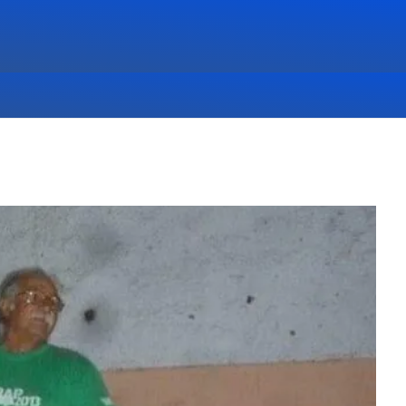
,
DEPORTES
,
DESTACADAS
,
NOTICIAS
,
PRINCIPALES
08/08/26 12:42:24 PM
JUGADORES DE LA
A DE
SELECCIÓN URUGUAYA DE
DO
PÁDEL HOY EN PARTIDO
HO
EXHIBICIÓN EN RANCHO
SPORT