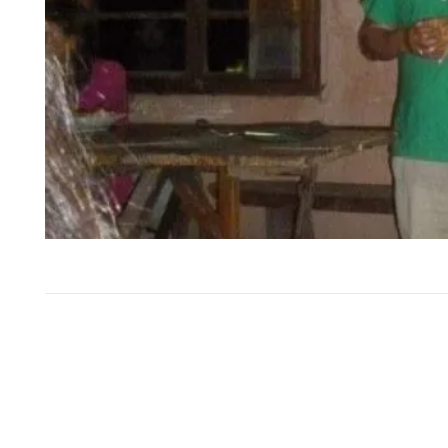
REFERENTES DE LA SELE
URUGUAYA, MUNDIALIS
JUGADORES DE TRAYEC
INTERNACIONAL S
PROTAGONISTAS DE UN PA
EXHIBICIÓN Rancho…