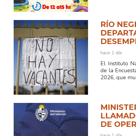
RÍO NEG
DEPART
DESEMPL
hace 1 día
El Instituto N
de la Encuest
2026, que mue
MINISTE
LLAMADO
DE OPER
hace 1 día