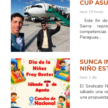
CUP ASU
hace 19 horas
Este fin de 
Sierra rep
competencias
Paraguay.…
SUNCA I
NIÑO ES
hace 1 día
El Sindicato 
sábado una ce
una propuesta