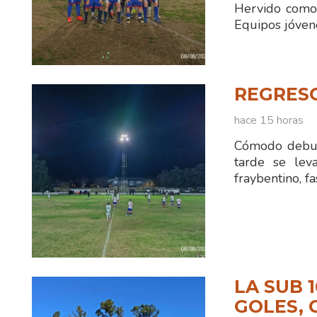
Hervido comod
Equipos jóven
REGRES
hace 15 horas
Cómodo debut 
tarde se lev
fraybentino, fa
LA SUB 
GOLES, 