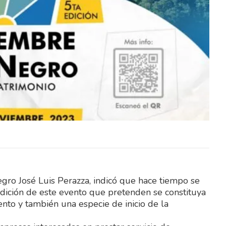
 tiempo
El Cente con contundente 1er tiempo
modo, 5
(4/0) le ganó a Real Hervido comodo, 5
a 0 y despertó…
egro José Luis Perazza, indicó que hace tiempo se
 edición de este evento que pretenden se constituya
nto y también una especie de inicio de la