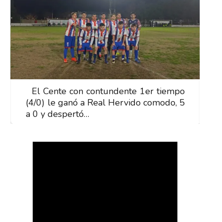
El Cente con contundente 1er tiempo
E
(4/0) le ganó a Real Hervido comodo, 5
(
a 0 y despertó…
a