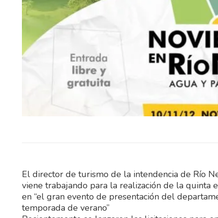
El Cente con contundente 1er
(4/0) le ganó a Real Hervido co
a 0 y despertó…
El director de turismo de la intendencia de Río N
viene trabajando para la realización de la quinta
en “el gran evento de presentación del departame
temporada de verano”