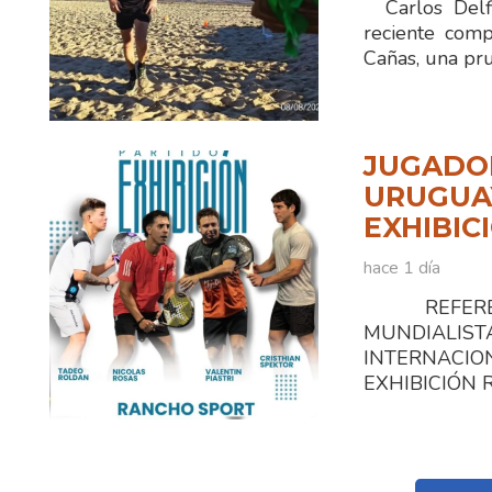
Carlos Delfi
reciente comp
Cañas, una pr
JUGADOR
URUGUAY
EXHIBIC
hace 1 día
REFEREN
MUNDIALI
INTERNACIO
EXHIBICIÓN Ra