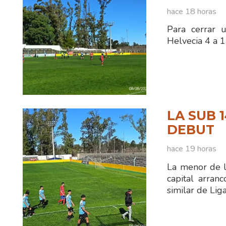
hace 18 horas
Para cerrar 
Helvecia 4 a 1
LA SUB 
DEBUT
hace 19 horas
La menor de l
capital arran
similar de Li