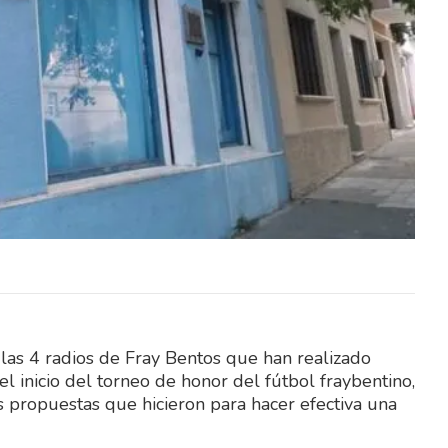
de la
El Sindicato Nacional de la
rá este
Construcción (SUNCA) realizará este
Día del
sábado una celebración por el Día del
Niño en Fray…
 las 4 radios de Fray Bentos que han realizado
el inicio del torneo de honor del fútbol fraybentino,
s propuestas que hicieron para hacer efectiva una