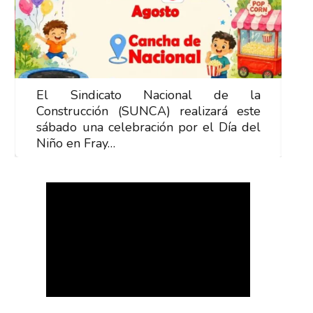
El Sindicato Nacional de la
E
Construcción (SUNCA) realizará este
C
sábado una celebración por el Día del
s
Niño en Fray…
N