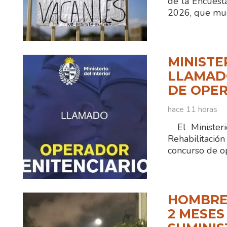
de la Encuest
2026, que mue
MINISTE
LLAMADO
DE OPER
hace 11 horas
El Ministerio
Rehabilitaci
concurso de o
HOMBRE
2 MESES