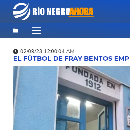
02/09/23 12:00:04 AM
DESTACADAS
,
NOTICIAS
,
PRINCIPAL
EL FÚTBOL DE FRAY BENTOS EMPI
07/08/26 3:35:40 PM
SUNCA INVITA A
CELEBRAR EL DÍA DEL
NIÑO ESTE SÁBADO.