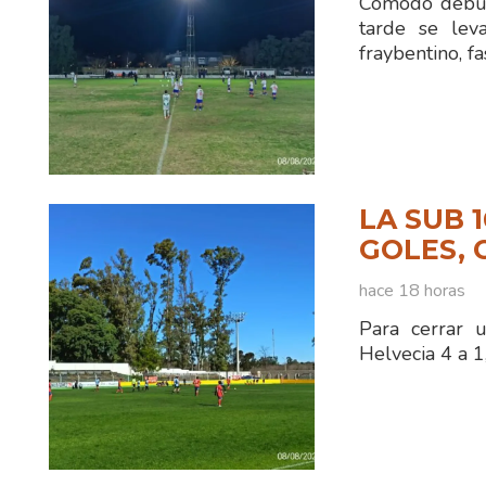
Cómodo debut 
tarde se lev
fraybentino, fa
LA SUB 
GOLES, 
hace 18 horas
Para cerrar 
Helvecia 4 a 1