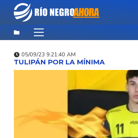
05/09/23 9:21:40 AM
DEPORTES
,
DESTACADAS
,
NOTICIAS
TULIPÁN POR LA MÍNIMA
PRINCIPALES
09/08/26 9:57:16 AM
OTRA GOLEADA EN L
PRIMERA FECHA DEL
HONOR DE FÚTBOL
CENTENARIO 5/0