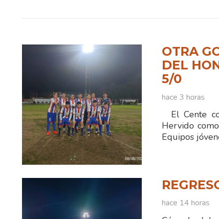
OTRA GO
DEL HO
5/0
hace 3 horas
El Cente con
Hervido comod
Equipos jóven
REGRES
hace 14 horas