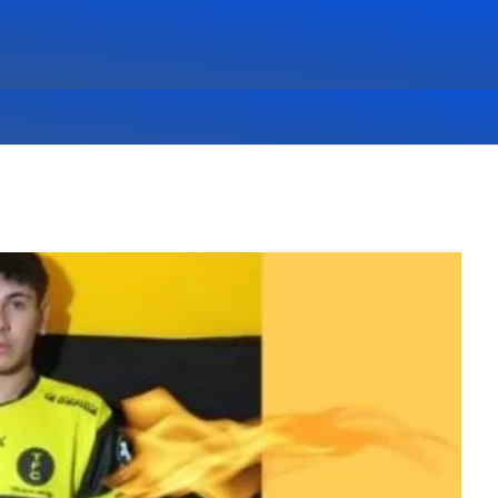
,
DEPORTES
,
DESTACADAS
,
NOTICIAS
,
PRINCIPALES
09/08/26 9:57:16 AM
A
OTRA GOLEADA EN LA
PRIMERA FECHA DEL
HONOR DE FÚTBOL
CENTENARIO 5/0