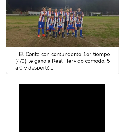
El Cente con contundente 1er tiempo
E
(4/0) le ganó a Real Hervido comodo, 5
(
a 0 y despertó…
a