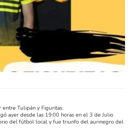
 tiempo
El Cente con contundente 1er tiempo
modo, 5
(4/0) le ganó a Real Hervido comodo, 5
a 0 y despertó…
 entre Tulipán y Figuritas.
ugó ayer desde las 19:00 horas en el 3 de Julio
orio del fútbol local y fue triunfo del aurinegro del