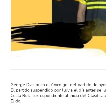
El Cente con contundente 1er
(4/0) le ganó a Real Hervido co
a 0 y despertó…
George Díaz puso el único gol del partido de ayer
El partido suspendido por lluvia el día antes se j
Costa Ruíz, correspondiente al inicio del Clasificat
Ejido.