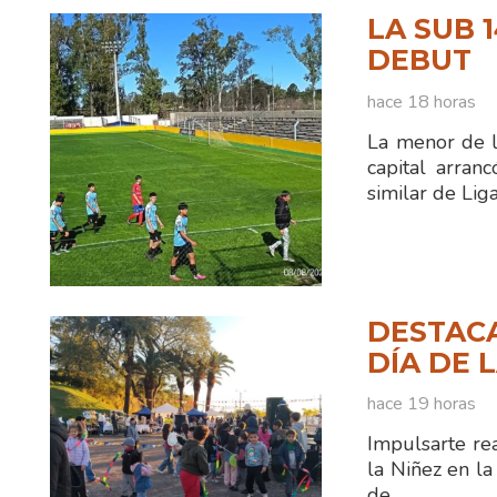
LA SUB 
DEBUT
hace 18 horas
La menor de l
capital arran
similar de Li
DESTACA
DÍA DE 
hace 19 horas
Impulsarte rea
la Niñez en la
de…