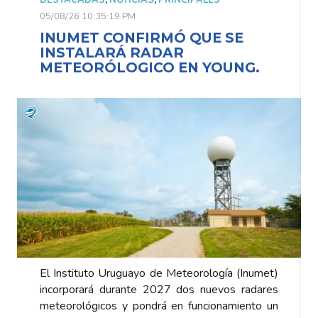
10:35:19 PM
05/08/26 10:35:1
ET CONFIRMÓ QUE SE
INUMET C
ALARÁ RADAR
INSTALAR
ORÓLOGICO EN YOUNG.
METEORÓL
tuto Uruguayo de Meteorología (Inumet)
El Instituto Ur
rará durante 2027 dos nuevos radares
incorporará du
ógicos y pondrá en funcionamiento un
meteorológicos