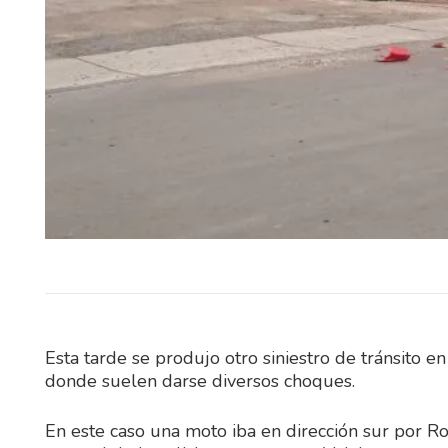
REFERENTES DE LA SELE
URUGUAYA, MUNDIALIS
JUGADORES DE TRAYEC
INTERNACIONAL S
PROTAGONISTAS DE UN PA
EXHIBICIÓN Rancho…
Esta tarde se produjo otro siniestro de tránsito 
donde suelen darse diversos choques.
En este caso una moto iba en dirección sur por Ro