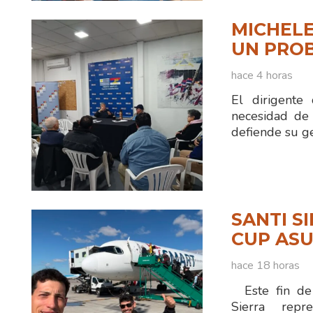
MICHELE
UN PRO
hace 4 horas
El dirigente
necesidad de 
defiende su ge
SANTI S
CUP ASU
hace 18 horas
Este fin de 
Sierra rep