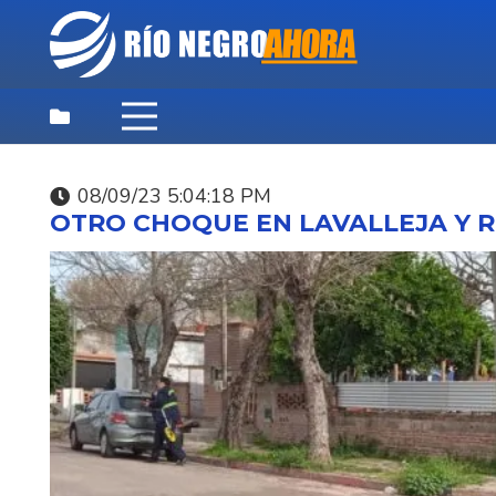
08/09/23 5:04:18 PM
DEPORTES
,
DESTACADAS
,
NOTICIAS
OTRO CHOQUE EN LAVALLEJA Y 
PRINCIPALES
08/08/26 12:42:24 PM
JUGADORES DE LA
SELECCIÓN URUGUAY
PÁDEL HOY EN PARTI
EXHIBICIÓN EN RANC
SPORT