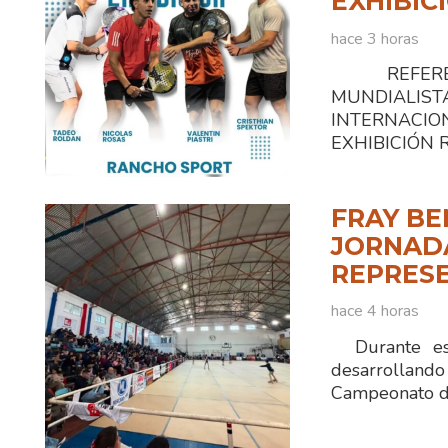
EXHIBIC
hace 3 horas
REFEREN
MUNDIALI
INTERNACIO
EXHIBICIÓN Ra
FRAY BE
JORNADA
REPRESE
hace 4 horas
Durante est
desarrolland
Campeonato d