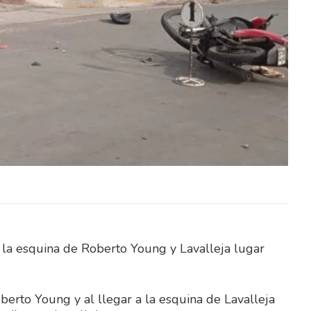
CCIÓN
REFERENTES DE LA SELECCIÓN
TAS Y
URUGUAYA, MUNDIALISTAS Y
TORIA
JUGADORES DE TRAYECTORIA
ERÁN
INTERNACIONAL SERÁN
RTIDO
PROTAGONISTAS DE UN PARTIDO
EXHIBICIÓN Rancho…
en la esquina de Roberto Young y Lavalleja lugar
berto Young y al llegar a la esquina de Lavalleja