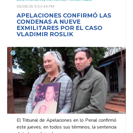
06/08/26 9:03:44 PM
0
APELACIONES CONFIRMÓ LAS
CONDENAS A NUEVE
EXMILITARES POR EL CASO
VLADIMIR ROSLIK
El Tribunal de Apelaciones en lo Penal confirmó
E
este jueves, en todos sus términos, la sentencia
e