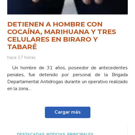
DETIENEN A HOMBRE CON
COCAÍNA, MARIHUANA Y TRES
CELULARES EN BIRARO Y
TABARÉ
hace 17 horas
Un hombre de 31 años, poseedor de antecedentes
penales, fue detenido por personal de la Brigada
Departamental Antidrogas durante un operativo realizado
en la zona…
Cargar más
DESTACADAS
,
NOTICIAS
,
PRINCIPALES
D