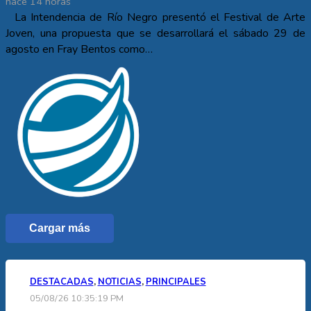
hace 14 horas
La Intendencia de Río Negro presentó el Festival de Arte
Joven, una propuesta que se desarrollará el sábado 29 de
agosto en Fray Bentos como…
Cargar más
DESTACADAS
,
NOTICIAS
,
PRINCIPALES
05/08/26 10:35:19 PM