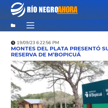
19/09/23 6:22:56 PM
DESTACADAS
,
NOTICIAS
,
PRINCIPAL
MONTES DEL PLATA PRESENTÓ SU
07/08/26 3:35:40 PM
RESERVA DE M’BOPICUÁ
SUNCA INVITA A
CELEBRAR EL DÍA DEL
NIÑO ESTE SÁBADO.