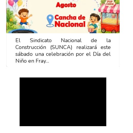
El Sindicato Nacional de la
E
Construcción (SUNCA) realizará este
C
sábado una celebración por el Día del
s
Niño en Fray…
N