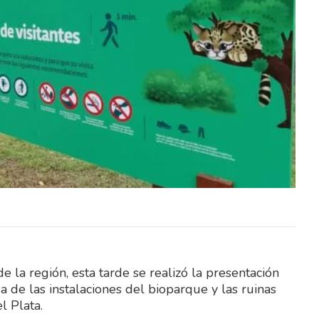
de la
El Sindicato Nacional de la
rá este
Construcción (SUNCA) realizará este
Día del
sábado una celebración por el Día del
Niño en Fray…
 la región, esta tarde se realizó la presentación
da de las instalaciones del bioparque y las ruinas
 Plata.