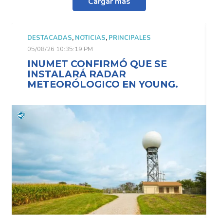
Cargar más
ADAS
,
NOTICIAS
,
PRINCIPALES
DESTACADAS
,
N
10:35:19 PM
05/08/26 10:35:1
ET CONFIRMÓ QUE SE
INUMET C
ALARÁ RADAR
INSTALAR
ORÓLOGICO EN YOUNG.
METEORÓL