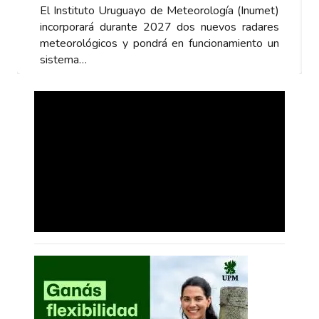
tuto Uruguayo de Meteorología (Inumet)
El Instituto Ur
rará durante 2027 dos nuevos radares
incorporará du
ógicos y pondrá en funcionamiento un
meteorológicos
…
sistema…