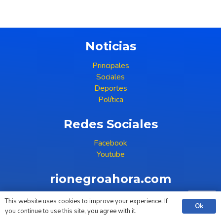
Noticias
Principales
Sociales
Deportes
Política
Redes Sociales
Facebook
Youtube
rionegroahora.com
(+598) 99 396 386
This website uses cookies to improve your experience. If
Ok
COPYRIGHT © 2023
you continue to use this site, you agree with it.