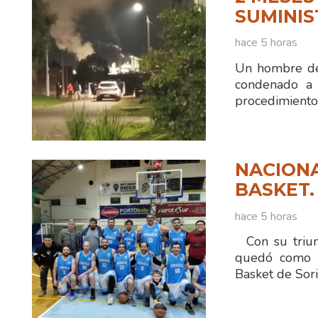
SUMINIS
hace 5 horas
Un hombre de
condenado a 
procedimiento
NACIONA
BASKET.
hace 5 horas
Con su triun
quedó como ún
Basket de Sor