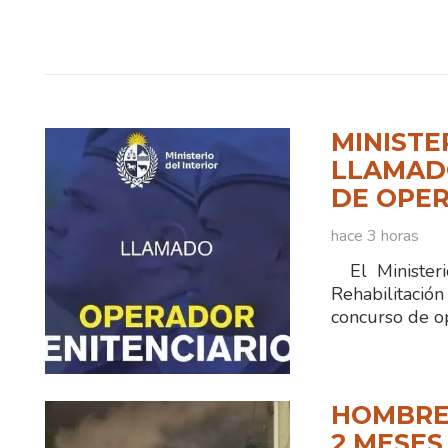
MINISTE
LLAMADO
DE OPER
hace 3 horas
El Ministerio
Rehabilitaci
concurso de o
HOMBRE
2 MESES