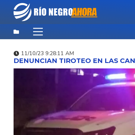
11/10/23 9:28:11 AM
DESTACADAS
,
NOTICIAS
,
PRINCIPAL
DENUNCIAN TIROTEO EN LAS CAN
SOCIALES
07/08/26 10:59:53 AM
MINISTERIO DEL INTE
ABRE LLAMADO PARA
CUBRIR 223 CARGOS 
OPERADOR
PENITENCIARIO