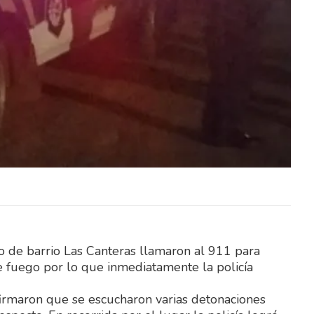
avés del
El Ministerio del Interior, a través del
itación
Instituto Nacional de Rehabilitación
lico y
(INR), abrió un llamado público y
abierto…
ro de barrio Las Canteras llamaron al 911 para
 fuego por lo que inmediatamente la policía
nfirmaron que se escucharon varias detonaciones