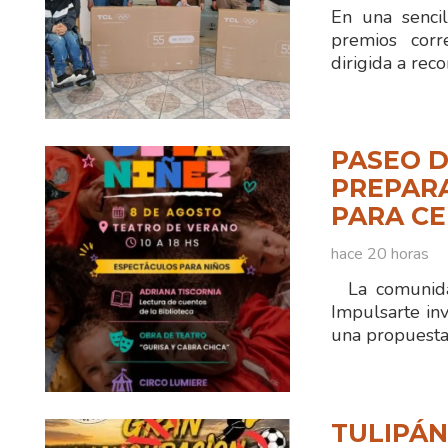
En una sencil
premios corr
dirigida a reco
PASEO D
PREPAR
PARA CE
hace 20 horas
La comunidad
Impulsarte inv
una propuesta 
TULIPÁ