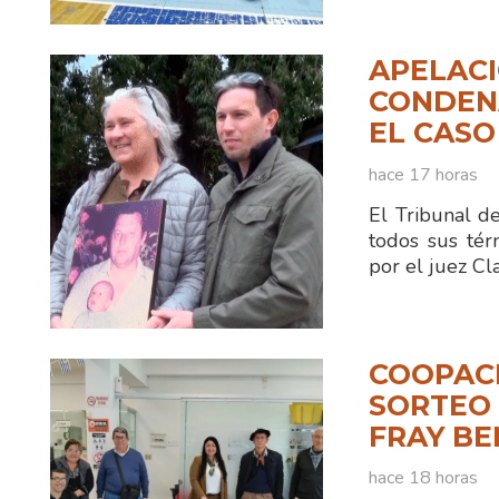
APELACI
CONDENA
EL CASO
hace 17 horas
El Tribunal d
todos sus tér
por el juez C
COOPAC
SORTEO 
FRAY B
hace 18 horas