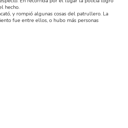
specto. En recorrida por el lugar la policía logró
el hecho.
ató, y rompió algunas cosas del patrullero. La
miento fue entre ellos, o hubo más personas