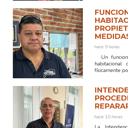
FUNCION
HABITAC
PROPIET
MEDIDA
hace 9 horas
Un funciona
habitacional
físicamente po
INTENDE
PROCEDI
REPARA
hace 10 horas
La Intenden