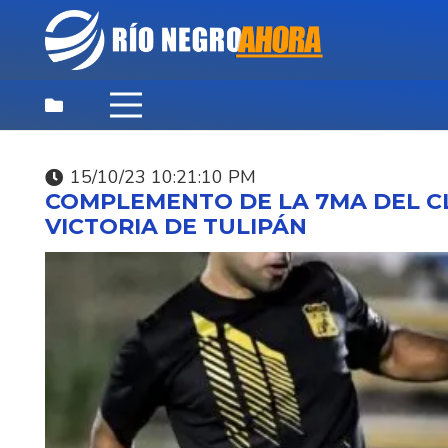
15/10/23 10:21:10 PM
DEPORTES
,
DESTACADAS
,
NOTICIAS
COMPLEMENTO DE LA 7MA DEL C
PRINCIPALES
VICTORIA DE TULIPÁN
06/08/26 2:07:59 PM
TULIPÁN SUSPENDE