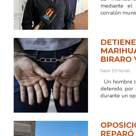
mediante el 
corralón munic
DETIENE
MARIHUA
BIRARO 
hace 10 horas
Un hombre de
detenido por 
durante un ope
OPOSICI
REPARÓ 