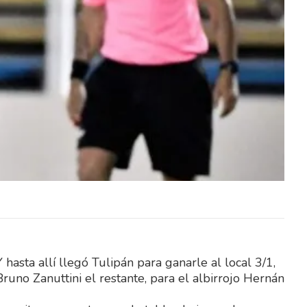
 vuelto
El mal tiempo reinante se ha vuelto
Tulipán
enemigo de lo planificado por Tulipán
FC, esto era la inauguración…
sta allí llegó Tulipán para ganarle al local 3/1,
runo Zanuttini el restante, para el albirrojo Hernán