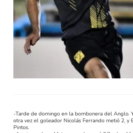
El mal tiempo reinante se ha
enemigo de lo planificado por 
FC, esto era la inauguración…
-Tarde de domingo en la bombonera del Anglo. Y ha
otra vez el goleador Nicolás Ferrando metió 2, y B
Pintos.