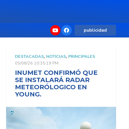
publicidad
DESTACADAS
,
NOTICIAS
,
PRINCIPALES
D
05/08/26 10:35:19 PM
0
INUMET CONFIRMÓ QUE
SE INSTALARÁ RADAR
METEORÓLOGICO EN
YOUNG.