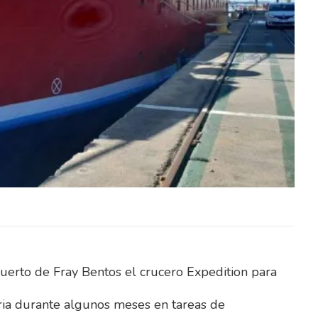
rología
El Instituto Uruguayo de Meteorología
027 dos
(Inumet) incorporará durante 2027 dos
icos y
nuevos radares meteorológicos y
stema…
pondrá en funcionamiento un sistema…
uerto de Fray Bentos el crucero Expedition para
ia durante algunos meses en tareas de