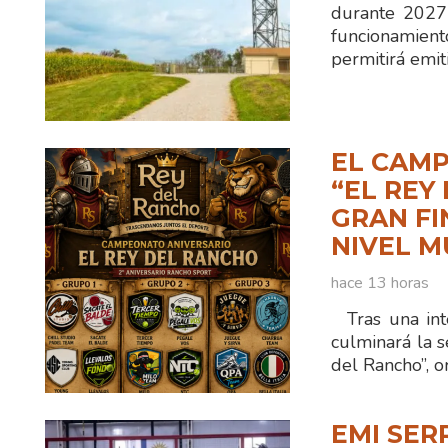
durante 2027
funcionamien
permitirá emit
EL CAMP
“EL REY
GRAN FI
NIVEL M
hace 13 horas
Tras una int
culminará la 
del Rancho”, 
EMI SER