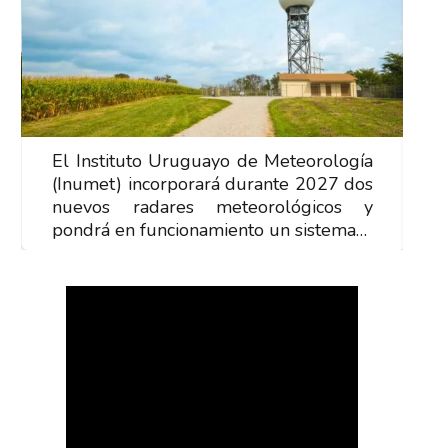
El Instituto Uruguayo de Meteorología
E
(Inumet) incorporará durante 2027 dos
(
nuevos radares meteorológicos y
n
pondrá en funcionamiento un sistema…
p