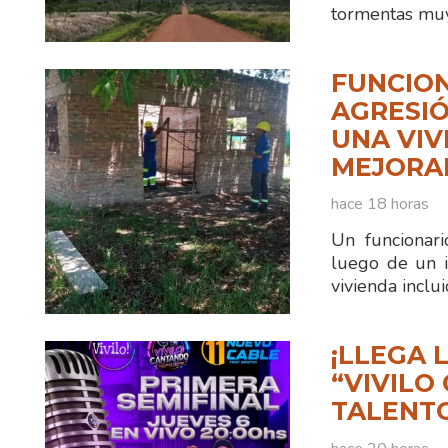
tormentas muy
FUNCION
AGRESIÓ
UNA VIV
MEJORA
hace 18 horas
Un funcionar
luego de un i
vivienda inclu
¡LLEGA 
“VIVILO
TALENTO