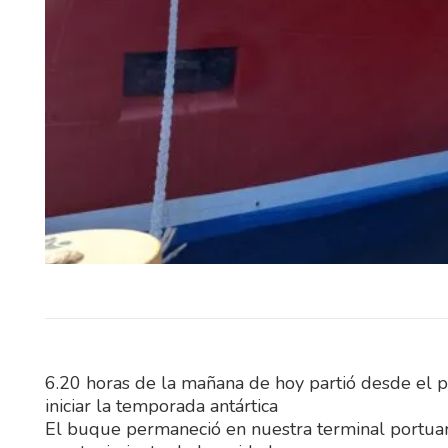
El Instituto Uruguayo de Meteo
(Inumet) incorporará durante 2
nuevos radares meteorológ
pondrá en funcionamiento un si
6.20 horas de la mañana de hoy partió desde el p
iniciar la temporada antártica
El buque permaneció en nuestra terminal portuar