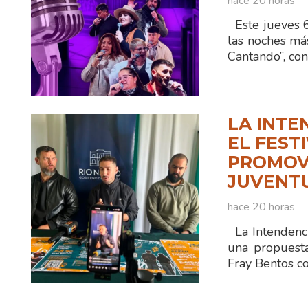
hace 20 horas
Este jueves 6 
las noches má
Cantando”, co
LA INTE
EL FEST
PROMOVE
JUVENT
hace 20 horas
La Intendenci
una propuest
Fray Bentos 