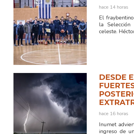
hace 14 horas
El fraybentin
la Selección
celeste. Hécto
DESDE E
FUERTES
POSTERI
EXTRAT
hace 16 horas
Inumet advier
ingreso de un