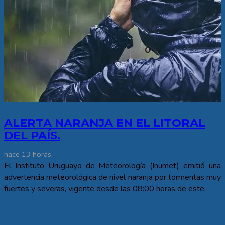
ALERTA NARANJA EN EL LITORAL
DEL PAÍS.
hace 13 horas
El Instituto Uruguayo de Meteorología (Inumet) emitió una
advertencia meteorológica de nivel naranja por tormentas muy
fuertes y severas, vigente desde las 08:00 horas de este…