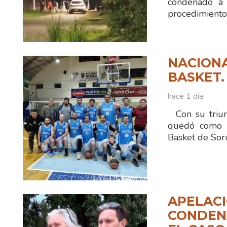
condenado a 
procedimiento
NACIONA
BASKET.
hace 1 día
Con su triun
quedó como ún
Basket de Sor
APELACI
CONDENA