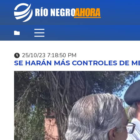
25/10/23 7:18:50 PM
DEPORTES
,
DESTACADAS
,
NOTICIAS
SE HARÁN MÁS CONTROLES DE M
PRINCIPALES
07/08/26 9:46:07 PM
SANTI SIERRA BATTO 
LA WORLD CUP ASUN
2026