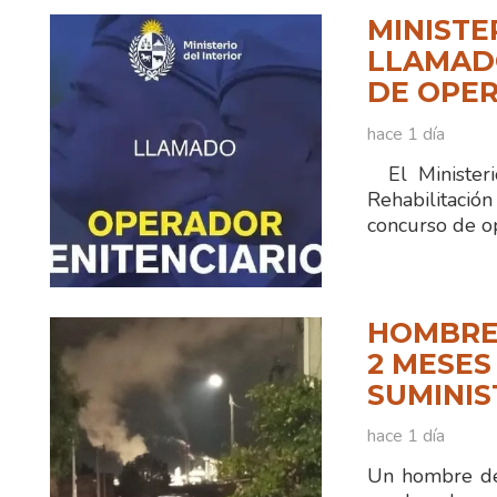
MINISTE
LLAMADO
DE OPER
hace 1 día
El Ministerio
Rehabilitaci
concurso de o
HOMBRE
2 MESES
SUMINIS
hace 1 día
Un hombre de