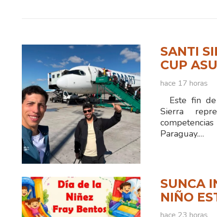
SANTI S
CUP ASU
hace 17 horas
Este fin de 
Sierra rep
competencias
Paraguay.…
SUNCA I
NIÑO ES
hace 23 horas