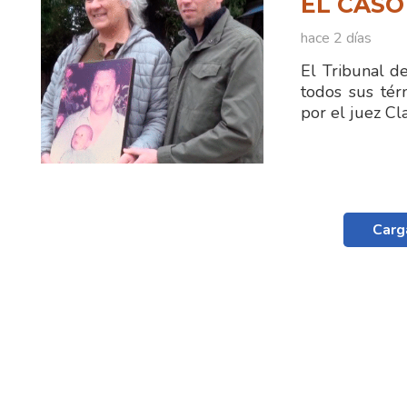
EL CASO
hace 2 días
El Tribunal d
todos sus tér
por el juez C
Carg