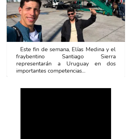
Este fin de semana, Elías Medina y el
E
fraybentino Santiago Sierra
f
representarán a Uruguay en dos
r
importantes competencias…
i