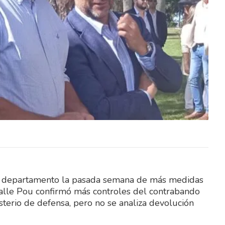
na y el
Este fin de semana, Elías Medina y el
ierra
fraybentino Santiago Sierra
en dos
representarán a Uruguay en dos
importantes competencias…
del departamento la pasada semana de más medidas
acalle Pou confirmó más controles del contrabando
isterio de defensa, pero no se analiza devolución