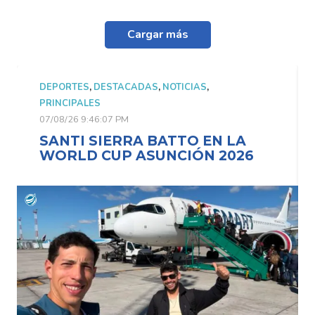
Cargar más
DEPORTES
,
DESTACADAS
,
NOTICIAS
,
PRINCIPALES
07/08/26 9:46:07 PM
SANTI SIERRA BATTO EN LA
6
WORLD CUP ASUNCIÓN 2026