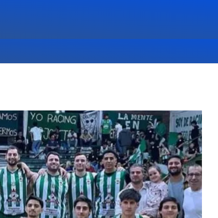
ES
DESTACADAS
,
NOTICIAS
,
PRINCIPALES
07/08/26 3:35:40 PM
SUNCA INVITA A
CELEBRAR EL DÍA DEL
NIÑO ESTE SÁBADO.