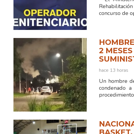
Rehabilitaci
concurso de o
HOMBRE
2 MESES
SUMINIS
hace 13 horas
Un hombre de
condenado a 
procedimiento
NACIONA
BASKET.