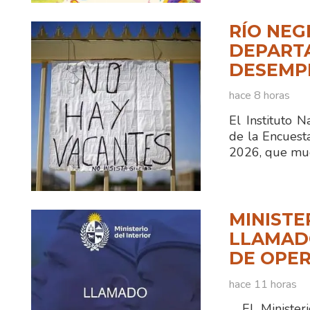
RÍO NEG
DEPART
DESEMPL
hace 8 horas
El Instituto N
de la Encuest
2026, que mue
MINISTE
LLAMADO
DE OPER
hace 11 horas
El Ministerio