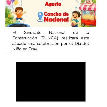
El Sindicato Nacional de la
E
Construcción (SUNCA) realizará este
C
sábado una celebración por el Día del
s
Niño en Fray…
N