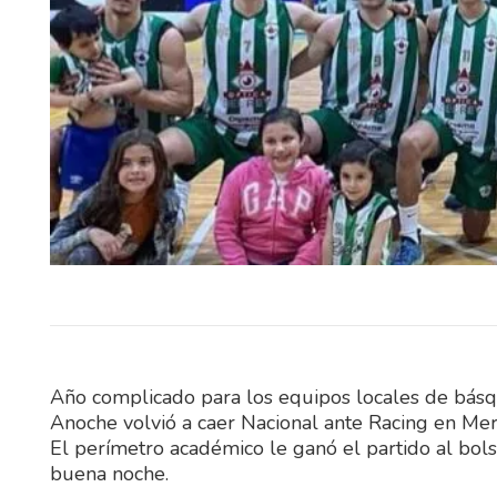
El Sindicato Nacional 
Construcción (SUNCA) realiza
sábado una celebración por el 
Niño en Fray…
Año complicado para los equipos locales de básq
Anoche volvió a caer Nacional ante Racing en Mer
El perímetro académico le ganó el partido al bo
buena noche.