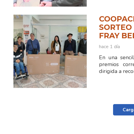
COOPAC
SORTEO 
FRAY B
hace 1 día
En una sencil
premios corr
dirigida a reco
Carg