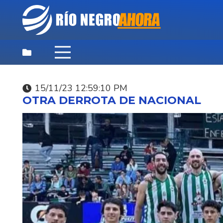
15/11/23 12:59:10 PM
DESTACADAS
,
NOTICIAS
,
PRINCIPAL
OTRA DERROTA DE NACIONAL
07/08/26 3:35:40 PM
SUNCA INVITA A
CELEBRAR EL DÍA DEL
NIÑO ESTE SÁBADO.