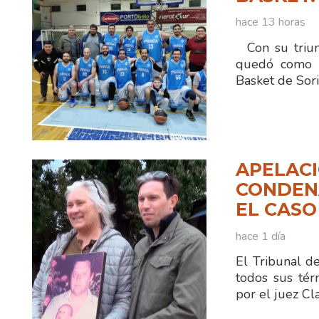
hace 13 horas
Con su triun
quedó como ún
Basket de Sor
APELACI
CONDENA
EL CASO
hace 1 día
El Tribunal d
todos sus tér
por el juez C