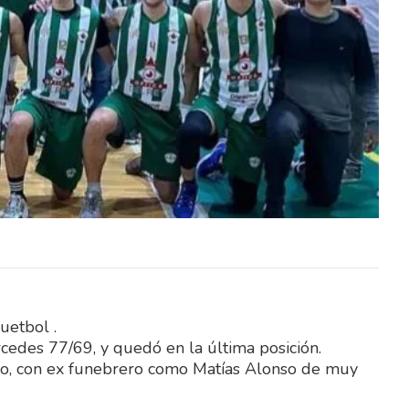
de la
El Sindicato Nacional de la
rá este
Construcción (SUNCA) realizará este
Día del
sábado una celebración por el Día del
Niño en Fray…
uetbol .
cedes 77/69, y quedó en la última posición.
lso, con ex funebrero como Matías Alonso de muy