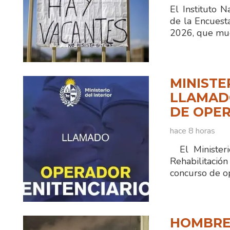
El Instituto N
de la Encuest
2026, que mue
MINISTE
LLAMADO
DE OPER
hace 8 horas
El Ministerio
Rehabilitaci
concurso de o
HOMBRE