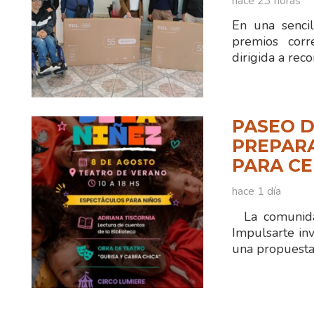
hace 23 horas
En una sencil
premios corr
dirigida a reco
PASEO D
PREPAR
PARA CE
hace 1 día
La comunidad
Impulsarte inv
una propuesta 