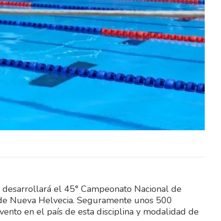
dística
El Instituto Nacional de Estadística
s de la
(INE) divulgó los resultados de la
ogares
Encuesta Continua de Hogares
correspondientes a junio de…
 desarrollará el 45° Campeonato Nacional de
al de Nueva Helvecia. Seguramente unos 500
ento en el país de esta disciplina y modalidad de