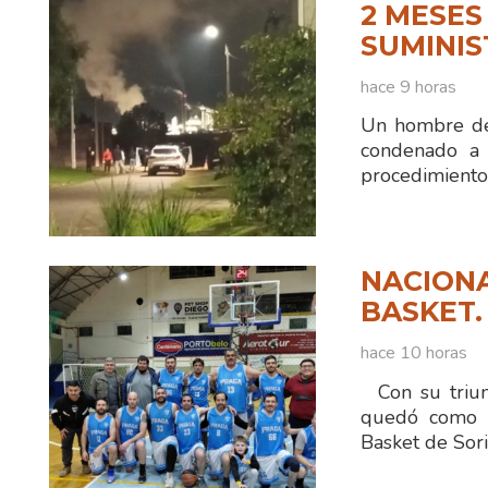
2 MESES
SUMINIS
hace 9 horas
Un hombre de
condenado a 
procedimiento
NACIONA
BASKET.
hace 10 horas
Con su triun
quedó como ún
Basket de Sor