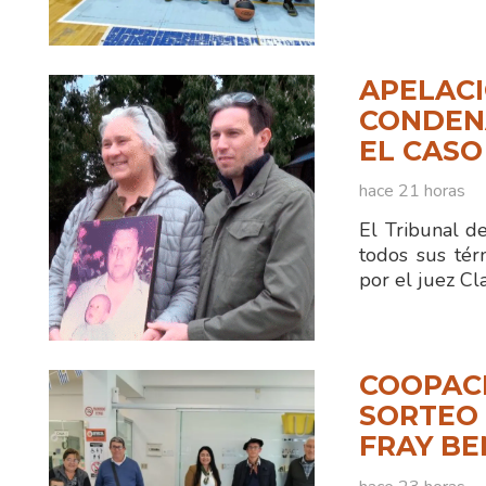
APELACI
CONDENA
EL CASO
hace 21 horas
El Tribunal d
todos sus tér
por el juez C
COOPAC
SORTEO 
FRAY B