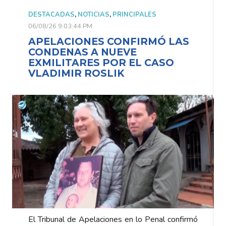
DESTACADAS
,
NOTICIAS
,
PRINCIPALES
06/08/26 9:03:44 PM
APELACIONES CONFIRMÓ LAS
CONDENAS A NUEVE
EXMILITARES POR EL CASO
VLADIMIR ROSLIK
El Tribunal de Apelaciones en lo Penal confirmó