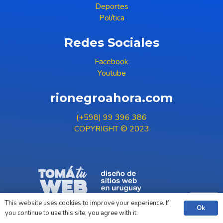
Deportes
Política
Redes Sociales
Facebook
Youtube
rionegroahora.com
(+598) 99 396 386
COPYRIGHT © 2023
This website uses cookies to improve your experience. If
Ok
you continue to use this site, you agree with it.