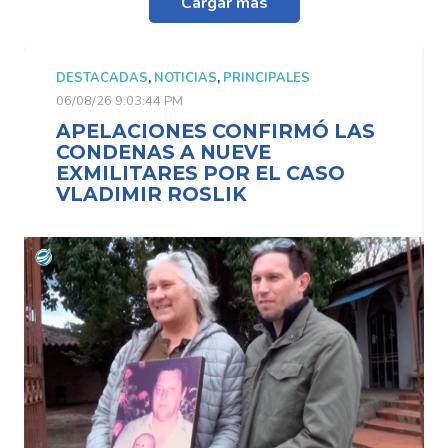
Cargar más
DESTACADAS
,
NOTICIAS
,
PRINCIPALES
06/08/26 9:03:44 PM
APELACIONES CONFIRMÓ LAS
CONDENAS A NUEVE
EXMILITARES POR EL CASO
VLADIMIR ROSLIK