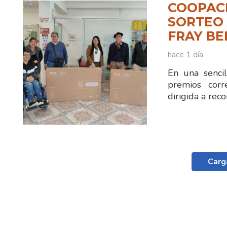
COOPAC
SORTEO 
FRAY B
hace 1 día
En una sencil
premios corr
dirigida a reco
Carg