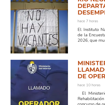
DEPART
DESEMPL
hace 7 horas
El Instituto N
de la Encuest
2026, que mue
MINISTE
LLAMADO
DE OPER
hace 10 horas
El Ministerio
Rehabilitaci
concurso de o