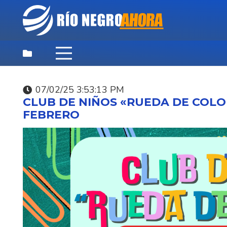
07/02/25 3:53:13 PM
DESTACADAS
,
NOTICIAS
,
PRINCIPAL
CLUB DE NIÑOS «RUEDA DE COLORE
07/08/26 3:35:40 PM
FEBRERO
SUNCA INVITA A
CELEBRAR EL DÍA DEL
NIÑO ESTE SÁBADO.