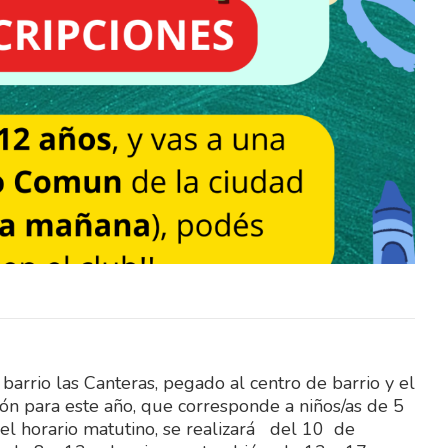
de la
El Sindicato Nacional de la
rá este
Construcción (SUNCA) realizará este
Día del
sábado una celebración por el Día del
Niño en Fray…
arrio las Canteras, pegado al centro de barrio y el
ión para este año, que corresponde a niños/as de 5
l horario matutino, se realizará del 10 de