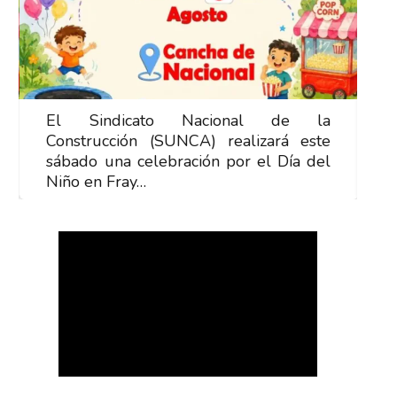
El Sindicato Nacional de la
E
Construcción (SUNCA) realizará este
C
sábado una celebración por el Día del
s
Niño en Fray…
N