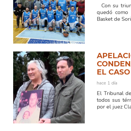
Con su triun
quedó como ún
Basket de Sor
APELACI
CONDENA
EL CASO
hace 1 día
El Tribunal d
todos sus tér
por el juez C