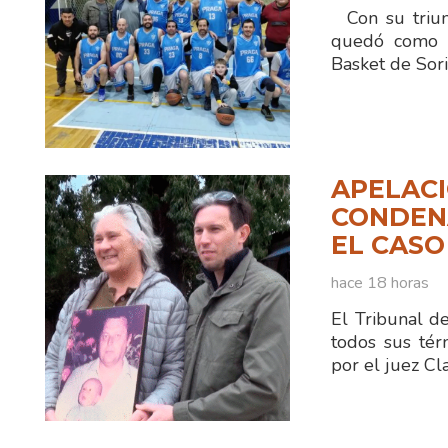
Con su triun
quedó como ún
Basket de Sor
APELACI
CONDENA
EL CASO
hace 18 horas
El Tribunal d
todos sus tér
por el juez C