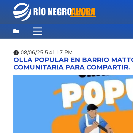
08/06/25 5:41:17 PM
DESTACADAS
,
NOTICIAS
,
PRINCIPAL
OLLA POPULAR EN BARRIO MATTO
SOCIALES
COMUNITARIA PARA COMPARTIR.
07/08/26 10:59:53 AM
MINISTERIO DEL INTE
ABRE LLAMADO PARA
CUBRIR 223 CARGOS 
OPERADOR
PENITENCIARIO