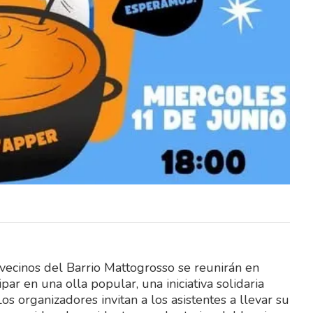
avés del
El Ministerio del Interior, a través del
itación
Instituto Nacional de Rehabilitación
lico y
(INR), abrió un llamado público y
abierto…
 vecinos del Barrio Mattogrosso se reunirán en
ar en una olla popular, una iniciativa solidaria
os organizadores invitan a los asistentes a llevar su