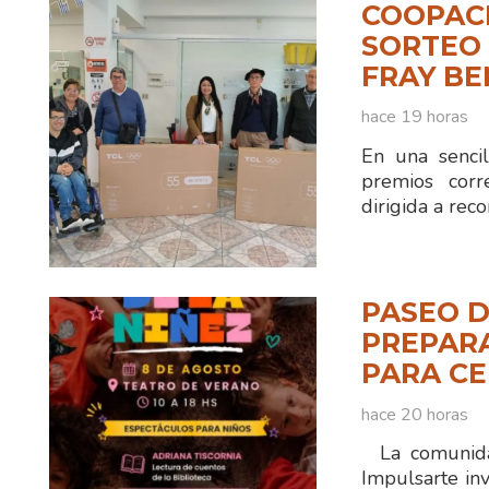
COOPAC
SORTEO 
FRAY B
hace 19 horas
En una sencil
premios corr
dirigida a reco
PASEO D
PREPAR
PARA CE
hace 20 horas
La comunidad
Impulsarte inv