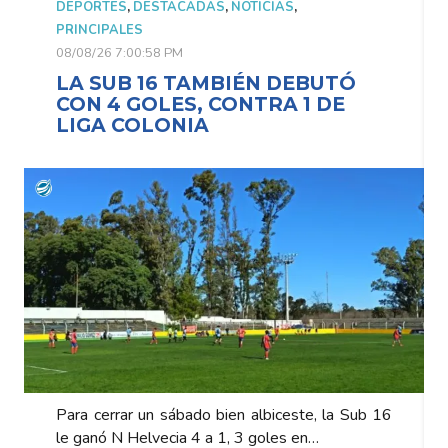
DEPORTES
,
DESTACADAS
,
NOTICIAS
,
PRINCIPALES
08/08/26 7:00:58 PM
LA SUB 16 TAMBIÉN DEBUTÓ
CON 4 GOLES, CONTRA 1 DE
LIGA COLONIA
Para cerrar un sábado bien albiceste, la Sub 16
le ganó N Helvecia 4 a 1, 3 goles en…