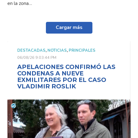
en la zona…
Cargar más
DESTACADAS
,
NOTICIAS
,
PRINCIPALES
06/08/26 9:03:44 PM
APELACIONES CONFIRMÓ LAS
CONDENAS A NUEVE
EXMILITARES POR EL CASO
VLADIMIR ROSLIK