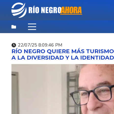
22/07/25 8:09:46 PM
DESTACADAS
,
NOTICIAS
,
PRINCIPAL
RÍO NEGRO QUIERE MÁS TURISMO
06/08/26 9:03:44 PM
A LA DIVERSIDAD Y LA IDENTIDA
APELACIONES CONFI
LAS CONDENAS A NU
EXMILITARES POR EL
VLADIMIR ROSLIK