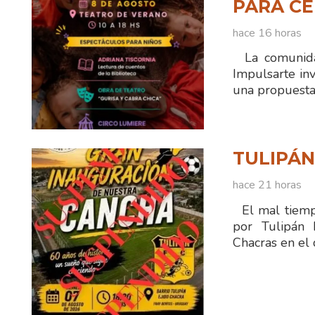
PARA CE
hace 16 horas
La comunidad
Impulsarte inv
una propuesta 
TULIPÁ
hace 21 horas
El mal tiempo
por Tulipán 
Chacras en el 