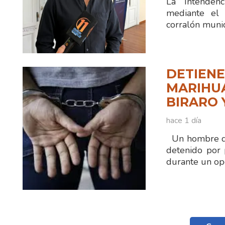
La Intenden
mediante el 
corralón munic
DETIENE
MARIHUA
BIRARO 
hace 1 día
Un hombre de
detenido por 
durante un ope