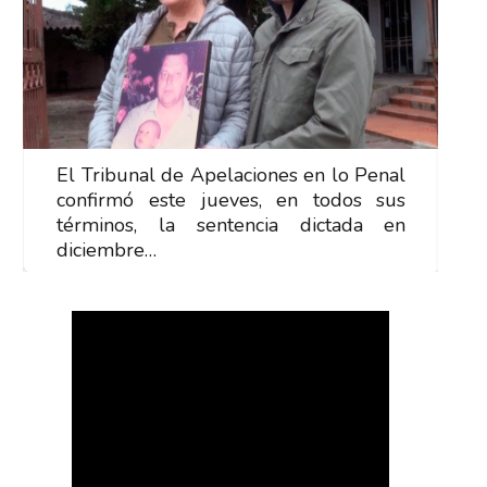
El Tribunal de Apelaciones en lo Penal
E
confirmó este jueves, en todos sus
c
términos, la sentencia dictada en
t
diciembre…
d