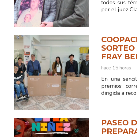
todos sus tér
por el juez C
COOPAC
SORTEO 
FRAY B
hace 15 horas
En una sencil
premios corr
dirigida a reco
PASEO D
PREPAR