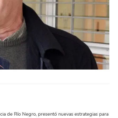
o Penal
El Tribunal de Apelaciones en lo Penal
dos sus
confirmó este jueves, en todos sus
ada en
términos, la sentencia dictada en
diciembre…
ncia de Río Negro, presentó nuevas estrategias para