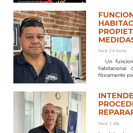
FUNCION
HABITAC
PROPIET
MEDIDA
hace 24 horas
Un funciona
habitacional
físicamente po
INTENDE
PROCEDI
REPARA
hace 1 día