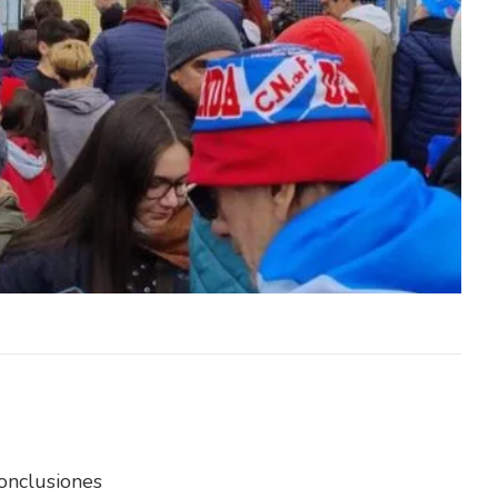
o Penal
El Tribunal de Apelaciones en lo Penal
dos sus
confirmó este jueves, en todos sus
ada en
términos, la sentencia dictada en
diciembre…
onclusiones