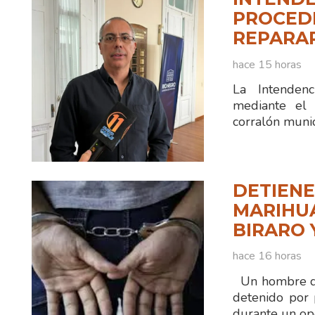
PROCEDI
REPARA
hace 15 horas
La Intenden
mediante el 
corralón munic
DETIENE
MARIHUA
BIRARO 
hace 16 horas
Un hombre de
detenido por 
durante un ope