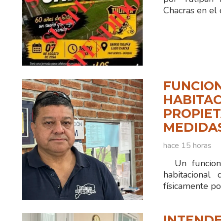
Chacras en el 
FUNCION
HABITAC
PROPIET
MEDIDA
hace 15 horas
Un funciona
habitacional
físicamente po
INTENDE