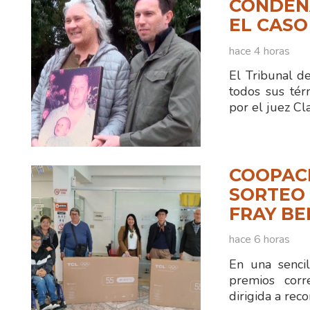
CONDENA
EL CASO
hace 4 horas
El Tribunal d
todos sus tér
por el juez C
COOPAC
SORTEO 
FRAY B
hace 6 horas
En una sencil
premios corr
dirigida a reco