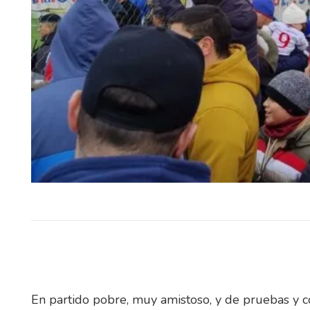
El Tribunal de Apelaciones en l
confirmó este jueves, en to
términos, la sentencia dict
diciembre…
En partido pobre, muy amistoso, y de pruebas y c