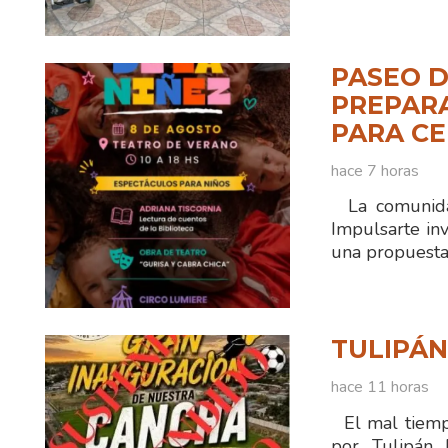
PASEO D
PREPAR
PARA CE
hace 7 horas
La comunidad
Impulsarte inv
una propuesta 
TULIPÁ
hace 11 horas
El mal tiempo
por Tulipán 