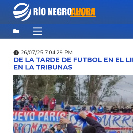
26/07/25 7:04:29 PM
DESTACADAS
,
NOTICIAS
,
PRINCIPAL
DE LA TARDE DE FUTBOL EN EL LI
06/08/26 9:03:44 PM
EN LA TRIBUNAS
APELACIONES CONFI
LAS CONDENAS A NU
EXMILITARES POR EL
VLADIMIR ROSLIK