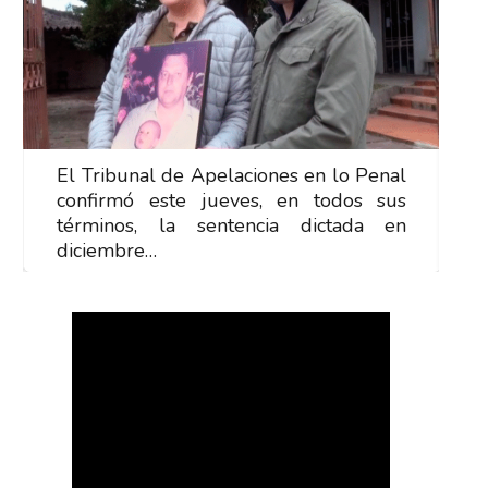
El Tribunal de Apelaciones en lo Penal
E
confirmó este jueves, en todos sus
c
términos, la sentencia dictada en
t
diciembre…
d