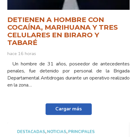
DETIENEN A HOMBRE CON
COCAÍNA, MARIHUANA Y TRES
CELULARES EN BIRARO Y
TABARÉ
hace 16 horas
Un hombre de 31 años, poseedor de antecedentes
penales, fue detenido por personal de la Brigada
Departamental Antidrogas durante un operativo realizado
en la zona…
Cargar más
PALES
DESTACADAS
,
NOTICIAS
,
PRINCIPALES