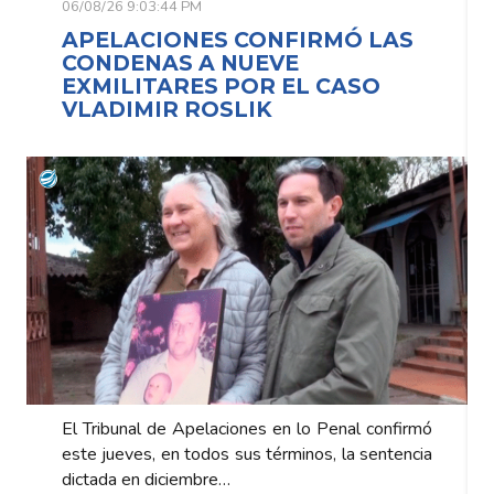
06/08/26 9:03:44 PM
IRMÓ LAS
APELACIONES CONFIRM
CONDENAS A NUEVE
L CASO
EXMILITARES POR EL CA
VLADIMIR ROSLIK
lo Penal confirmó
El Tribunal de Apelaciones en lo Pena
nos, la sentencia
este jueves, en todos sus términos, l
dictada en diciembre…