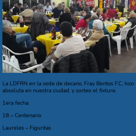
La LDFRN en la sede de decano, Fray Bentos F.C, hizo
absoluta en nuestra ciudad, y sorteo el fixture.
1era fecha:
18 – Centenario
Laureles – Figuritas