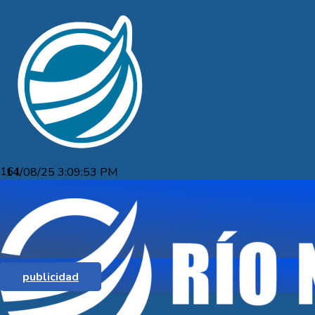
14/08/25 3:09:53 PM
COMERCIANTES DE RÍO NEGRO
TENDRÁN ACCESO MÁS FÁCIL A POS
GRACIAS A NUEVO CONVENIO CON
FISERV
publicidad