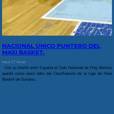
NACIONAL ÚNICO PUNTERO DEL
MAXI BASKET.
hace 17 horas
Con su triunfo ante Esparta el Club Nacional de Fray Bentos
quedó como único líder del Clasificarorio de la Liga de Maxi
Basket de Soriano…