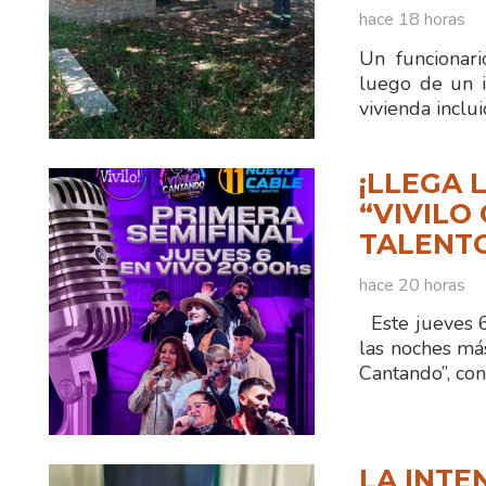
hace 18 horas
Un funcionar
luego de un i
vivienda inclu
¡LLEGA 
“VIVILO
TALENTO
hace 20 horas
Este jueves 6 
las noches má
Cantando”, co
LA INTE