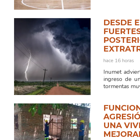
DESDE E
FUERTES
POSTERI
EXTRAT
hace 16 horas
Inumet advier
ingreso de un
tormentas muy
FUNCION
AGRESIÓ
UNA VIV
MEJORA