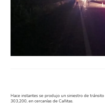
El Instituto Uruguayo de Meteo
(Inumet) incorporará durante 2
nuevos radares meteorológ
pondrá en funcionamiento un si
Hace instantes se produjo un siniestro de tránsito
303,200, en cercanías de Cañitas.