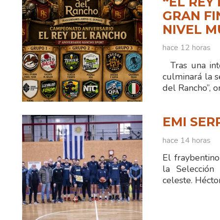
“EL REY
GRAN FI
NIVEL M
hace 12 horas
Tras una int
culminará la 
del Rancho”, 
EMI SER
hace 14 horas
El fraybentin
la Selección
celeste. Hécto