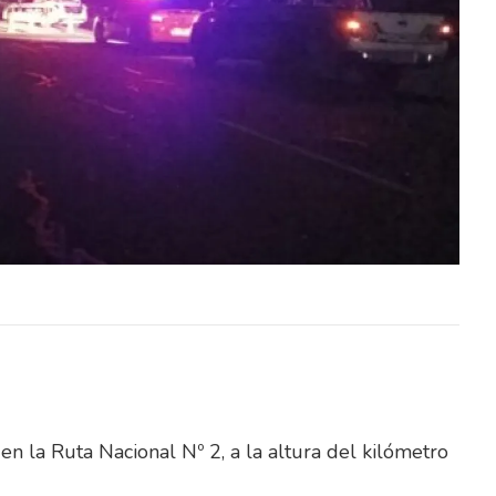
rología
El Instituto Uruguayo de Meteorología
027 dos
(Inumet) incorporará durante 2027 dos
icos y
nuevos radares meteorológicos y
stema…
pondrá en funcionamiento un sistema…
 en la Ruta Nacional Nº 2, a la altura del kilómetro