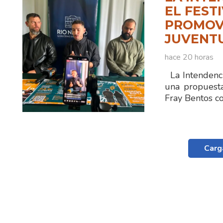
EL FEST
PROMOVE
JUVENT
hace 20 horas
La Intendenci
una propuest
Fray Bentos 
Carg