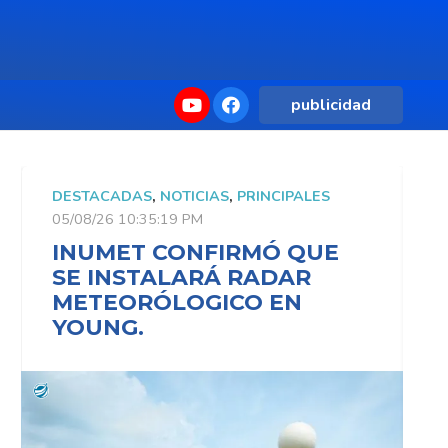
publicidad
DESTACADAS
,
NOTICIAS
,
PRINCIPALES
D
05/08/26 10:35:19 PM
0
INUMET CONFIRMÓ QUE
SE INSTALARÁ RADAR
METEORÓLOGICO EN
YOUNG.