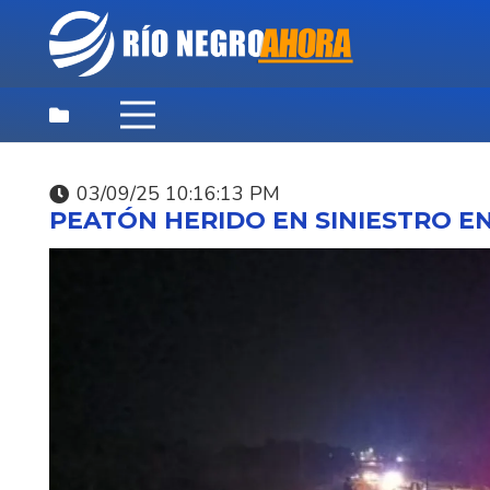
03/09/25 10:16:13 PM
DESTACADAS
,
NOTICIAS
,
PRINCIPAL
PEATÓN HERIDO EN SINIESTRO EN
05/08/26 10:35:19 PM
INUMET CONFIRMÓ Q
SE INSTALARÁ RADAR
METEORÓLOGICO EN
YOUNG.