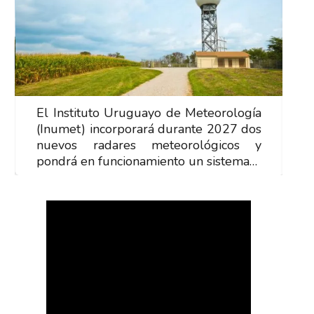
El Instituto Uruguayo de Meteorología
E
(Inumet) incorporará durante 2027 dos
(
nuevos radares meteorológicos y
n
pondrá en funcionamiento un sistema…
p