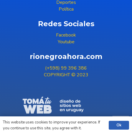
Deportes
Política
Redes Sociales
Facebook
Youtube
rionegroahora.com
(+598) 99 396 386
COPYRIGHT © 2023
This website uses cookies to improve your experience. If
Ok
you continue to use this site, you agree with it.