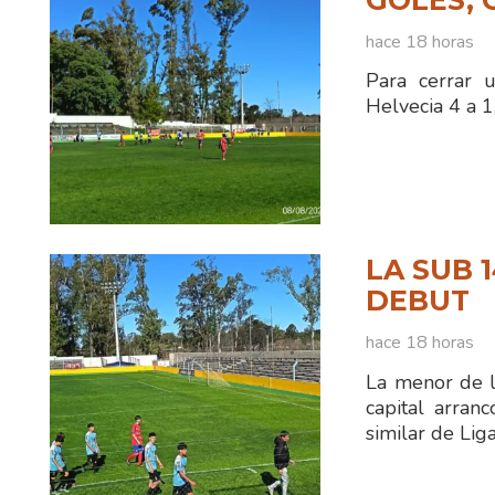
GOLES, 
hace 18 horas
Para cerrar 
Helvecia 4 a 1
LA SUB 
DEBUT
hace 18 horas
La menor de l
capital arran
similar de Li