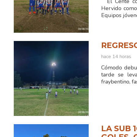
El Cente con
Hervido comod
Equipos jóven
REGRES
hace 14 horas
Cómodo debut 
tarde se lev
fraybentino, fa
LA SUB 