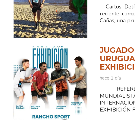
Carlos Delfi
reciente comp
Cañas, una pr
JUGADOR
URUGUAY
EXHIBIC
hace 1 día
REFEREN
MUNDIALI
INTERNACIO
EXHIBICIÓN Ra