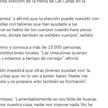
ional elección de la Reina de Las Cañas en la
resa” y afirmó que la elección puede coexistir con
 días con talleres que han ayudado a las
n que se hable de los cuerpos cuando hace pocos
ismo, donde también se exhiben cuerpos”, señaló.
brero y convoca a más de 10.000 personas,
nstituciones locales. “Las chiquilinas quieren
a y estamos a tiempo de corregir”, afirmó.
ión impedirá que otras jóvenes puedan vivir la
muchas que no lo van a poder hacer. Nadie me
dia y se prepara; esto también es formación”,
misses. “Lamentablemente se nos tilda de huecas,
imos nuestra ropa; nadie nos impone nada. No he