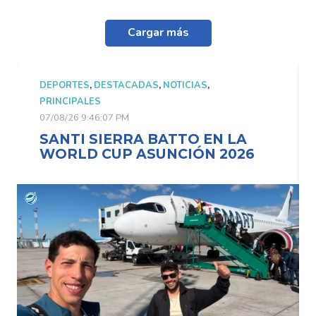
Cargar más
DEPORTES
,
DESTACADAS
,
NOTICIAS
,
PRINCIPALES
07/08/26 9:46:07 PM
SANTI SIERRA BATTO EN LA
WORLD CUP ASUNCIÓN 2026