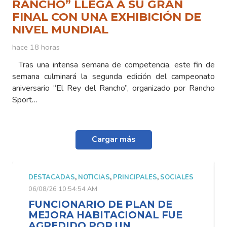
RANCHO” LLEGA A SU GRAN
FINAL CON UNA EXHIBICIÓN DE
NIVEL MUNDIAL
hace 18 horas
Tras una intensa semana de competencia, este fin de
semana culminará la segunda edición del campeonato
aniversario “El Rey del Rancho”, organizado por Rancho
Sport…
Cargar más
ADAS
,
NOTICIAS
,
PRINCIPALES
,
SOCIALES
DESTACADAS
,
N
10:54:54 AM
06/08/26 10:54:5
IONARIO DE PLAN DE
FUNCIONA
RA HABITACIONAL FUE
MEJORA H
DIDO POR UN
AGREDIDO