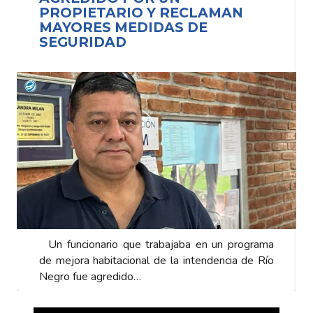
IETARIO Y RECLAMAN
PROPIETA
RES MEDIDAS DE
MAYORES 
RIDAD
SEGURID
ionario que trabajaba en un programa
Un funcionario
a habitacional de la intendencia de Río
de mejora habit
e agredido…
Negro fue agre