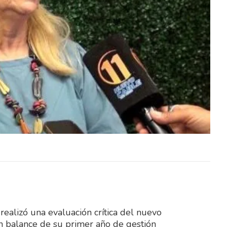
de la
El Sindicato Nacional de la
rá este
Construcción (SUNCA) realizará este
Día del
sábado una celebración por el Día del
Niño en Fray…
ealizó una evaluación crítica del nuevo
n balance de su primer año de gestión