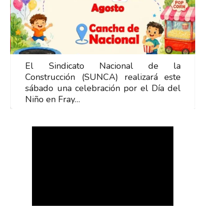
El Sindicato Nacional de la
E
Construcción (SUNCA) realizará este
C
sábado una celebración por el Día del
s
Niño en Fray…
N