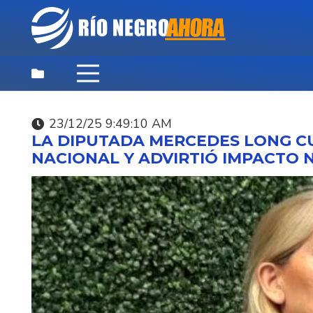
23/12/25 9:49:10 AM
DESTACADAS
,
NOTICIAS
,
PRINCIPAL
LA DIPUTADA MERCEDES LONG C
07/08/26 3:35:40 PM
NACIONAL Y ADVIRTIÓ IMPACTO N
SUNCA INVITA A
CELEBRAR EL DÍA DEL
NIÑO ESTE SÁBADO.