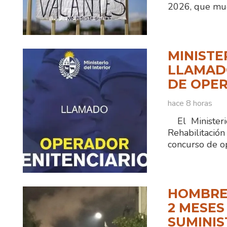
2026, que mue
MINISTE
LLAMADO
DE OPER
hace 8 horas
El Ministerio
Rehabilitaci
concurso de o
HOMBRE
2 MESES
SUMINIS