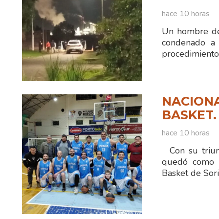
hace 10 horas
Un hombre de
condenado a 
procedimiento
NACIONA
BASKET.
hace 10 horas
Con su triun
quedó como ún
Basket de Sor