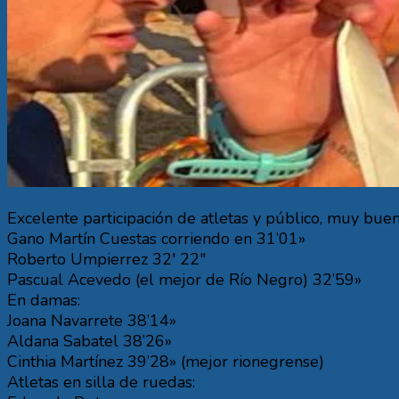
Excelente participación de atletas y público, muy bue
Gano Martín Cuestas corriendo en 31’01»
Roberto Umpierrez 32′ 22″
Pascual Acevedo (el mejor de Río Negro) 32’59»
En damas:
Joana Navarrete 38’14»
Aldana Sabatel 38’26»
Cinthia Martínez 39’28» (mejor rionegrense)
Atletas en silla de ruedas: