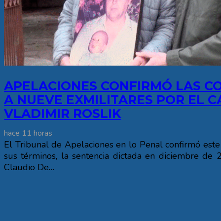
APELACIONES CONFIRMÓ LAS C
A NUEVE EXMILITARES POR EL C
VLADIMIR ROSLIK
hace 11 horas
El Tribunal de Apelaciones en lo Penal confirmó este
sus términos, la sentencia dictada en diciembre de 
Claudio De…