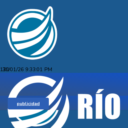
31/01/26 9:33:01 PM
MARTÍN CUESTAS Y JOANA NAVARRE
LA 10 K LAS CAÑAS, PASCUAL ACEVE
publicidad