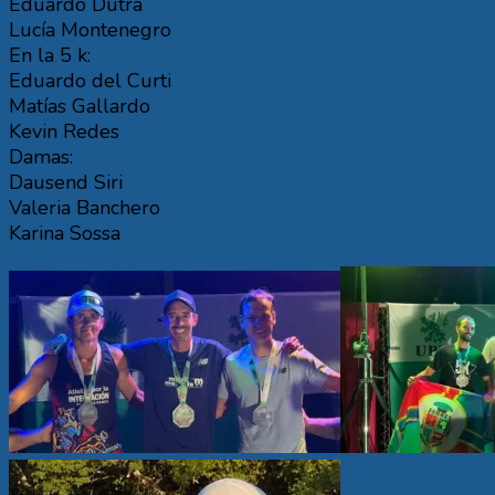
Eduardo Dutra
Lucía Montenegro
En la 5 k:
Eduardo del Curti
Matías Gallardo
Kevin Redes
Damas:
Dausend Siri
Valeria Banchero
Karina Sossa